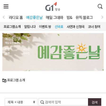
전
제
통
체
보
합
메
검
뉴
색
라디오 홈
예감좋은날
매일 그대와
밤&
뮤직 블로그
열
기
프로그램소개
알립니다
이벤트 방
선곡표
사연과 신청곡
코너 참여
예감좋은날
매일 오전 9시~11시
진행
서수민
구성
서수민
프로그램 소개