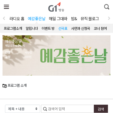
전
제
통
체
보
합
메
검
뉴
색
라디오 홈
예감좋은날
매일 그대와
밤&
뮤직 블로그
열
기
프로그램소개
알립니다
이벤트 방
선곡표
사연과 신청곡
코너 참여
예감좋은날
매일 오전 9시~11시
진행
서수민
구성
서수민
프로그램 소개