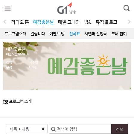
전
제
통
체
보
합
메
검
뉴
색
라디오 홈
예감좋은날
매일 그대와
밤&
뮤직 블로그
열
기
프로그램소개
알립니다
이벤트 방
선곡표
사연과 신청곡
코너 참여
예감좋은날
매일 오전 9시~11시
진행
서수민
구성
서수민
프로그램 소개