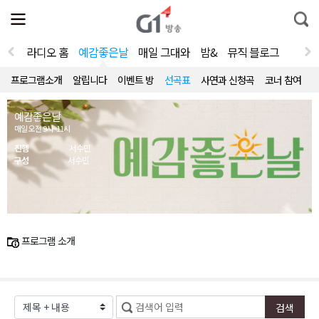
전
제
통
체
보
합
메
검
뉴
색
라디오 홈
예감좋은날
매일 그대와
밤&
뮤직 블로그
열
기
프로그램소개
알립니다
이벤트 방
선곡표
사연과 신청곡
코너 참여
예감좋은날
매일 오전 9시~11시
진행
서수민
구성
서수민
프로그램 소개