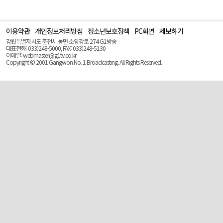
이용약관
개인정보처리방침
청소년보호정책
PC화면
제보하기
맨
위
강원특별자치도 춘천시 동면 소양강로 274 G1방송
로
대표전화: 033)248-5000, FAX: 033)248-5130
(Top)
이메일: webmaster@g1tv.co.kr
Copyright © 2001 Gangwon No. 1 Broadcasting. All Rights Reserved.