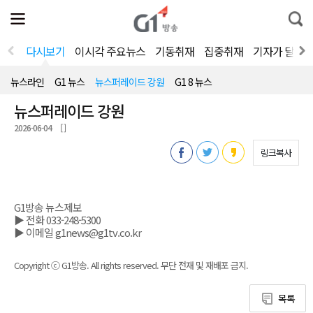
전
제
통
체
보
합
메
검
뉴
색
다시보기
이시각 주요뉴스
기동취재
집중취재
기자가 달려
열
기
뉴스라인
G1 뉴스
뉴스퍼레이드 강원
G1 8 뉴스
뉴스퍼레이드 강원
2026-06-04
[ ]
링크복사
G1방송 뉴스제보
▶ 전화 033-248-5300
▶ 이메일 g1news@g1tv.co.kr
Copyright ⓒ G1방송. All rights reserved. 무단 전재 및 재배포 금지.
목록