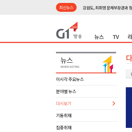
최신뉴스
강원도, 최휘영 문체부장관과 
이광재 국회 예결위원장, 강릉시
검찰청 폐지..해결 과제 산적
뉴스
TV
육동한 시장, 국제스케이트장 춘
영월군, 국·도비 확보 보고회 개
삼척 공공산후조리원 이전 시급
강원자치도교육청 교감급 이상 3
도-시군 첫 간담회..우상호 "하
이시각 주요뉴스
이 대통령, 사북·납북귀환어부 
분야별 뉴스
여름축제 더위와 전쟁..물놀이 
강원도, 최휘영 문체부장관과 
다시보기
이광재 국회 예결위원장, 강릉시
기동취재
검찰청 폐지..해결 과제 산적
집중취재
육동한 시장, 국제스케이트장 춘