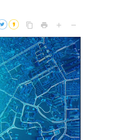
2026년 08월 07일(금)
2026년 08월 07일(금)
링
프
글
글
content_copy
print
add
remove
크
린
자
자
2026년 08월 07일(금)
복
트
크
작
사
게
게
eo