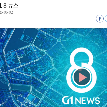
1 8 뉴스
최
26-06-02
87명 인사
Play
Vid