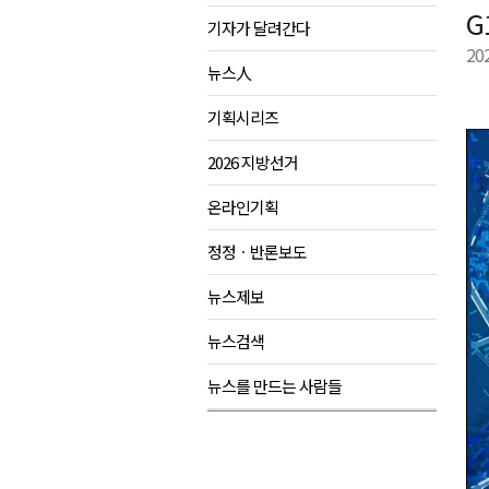
G
기자가 달려간다
영월군, 국·도비 확보 보고회 개
20
삼척 공공산후조리원 이전 시급
뉴스人
강원자치도교육청 교감급 이상 3
기획시리즈
2026 지방선거
온라인기획
정정ㆍ반론보도
뉴스제보
뉴스검색
뉴스를 만드는 사람들