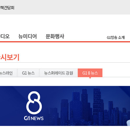
정책간담회
 초청 특별 강연
라디오
뉴미디어
문화행사
천 유치 건의
G1방송 소개
최
다시보기
87명 인사
나된 공동체"
뉴스라인
G1 뉴스
뉴스퍼레이드 강원
G1 8 뉴스
국가폭력 사과
접목
정책간담회
 초청 특별 강연
천 유치 건의