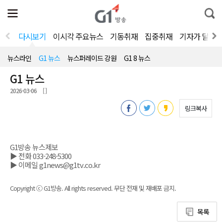
전
제
통
체
보
합
메
검
뉴
색
다시보기
이시각 주요뉴스
기동취재
집중취재
기자가 달려
열
기
뉴스라인
G1 뉴스
뉴스퍼레이드 강원
G1 8 뉴스
G1 뉴스
2026-03-06
[ ]
링크복사
G1방송 뉴스제보
▶ 전화 033-248-5300
▶ 이메일 g1news@g1tv.co.kr
Copyright ⓒ G1방송. All rights reserved. 무단 전재 및 재배포 금지.
목록