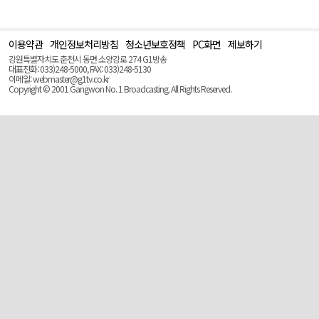
이용약관
개인정보처리방침
청소년보호정책
PC화면
제보하기
맨
위
강원특별자치도 춘천시 동면 소양강로 274 G1방송
로
대표전화: 033)248-5000, FAX: 033)248-5130
(Top)
이메일: webmaster@g1tv.co.kr
Copyright © 2001 Gangwon No. 1 Broadcasting. All Rights Reserved.