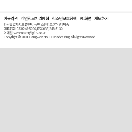
이용약관
개인정보처리방침
청소년보호정책
PC화면
제보하기
맨
위
강원특별자치도 춘천시 동면 소양강로 274 G1방송
로
대표전화: 033)248-5000, FAX: 033)248-5130
(Top)
이메일: webmaster@g1tv.co.kr
Copyright © 2001 Gangwon No. 1 Broadcasting. All Rights Reserved.