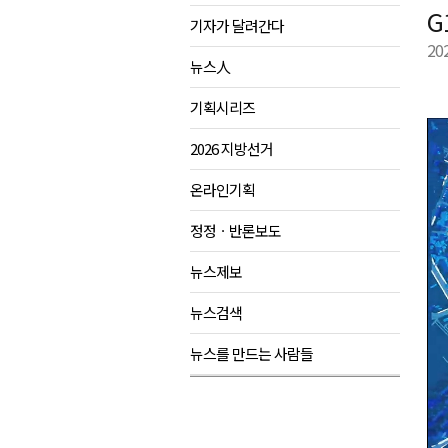
G
기자가 달려간다
육동한 시장, 국제스케이트장 춘
20
영월군, 국·도비 확보 보고회 개
뉴스人
삼척 공공산후조리원 이전 시급
기획시리즈
강원자치도교육청 교감급 이상 3
2026 지방선거
온라인기획
정정ㆍ반론보도
뉴스제보
뉴스검색
뉴스를 만드는 사람들