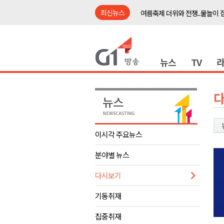
최신뉴스
여름축제 더위와 전쟁..물놀이 
강원도, 최휘영 문체부장관과 
이광재 국회 예결위원장, 강릉시
뉴스
TV
검찰청 폐지..해결 과제 산적
육동한 시장, 국제스케이트장 춘
영월군, 국·도비 확보 보고회 개
삼척 공공산후조리원 이전 시급
강원자치도교육청 교감급 이상 3
이시각 주요뉴스
도-시군 첫 간담회..우상호 "하
분야별 뉴스
이 대통령, 사북·납북귀환어부 
여름축제 더위와 전쟁..물놀이 
다시보기
강원도, 최휘영 문체부장관과 
기동취재
이광재 국회 예결위원장, 강릉시
집중취재
검찰청 폐지..해결 과제 산적