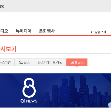
접목
정책간담회
 초청 특별 강연
라디오
뉴미디어
문화행사
G1방송 소개
천 유치 건의
최
다시보기
87명 인사
뉴스라인
G1 뉴스
뉴스퍼레이드 강원
G1 8 뉴스
나된 공동체"
국가폭력 사과
접목
정책간담회
 초청 특별 강연