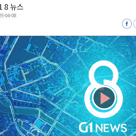
1 8 뉴스
천 유치 건의
25-04-08
최
87명 인사
Play
Vid