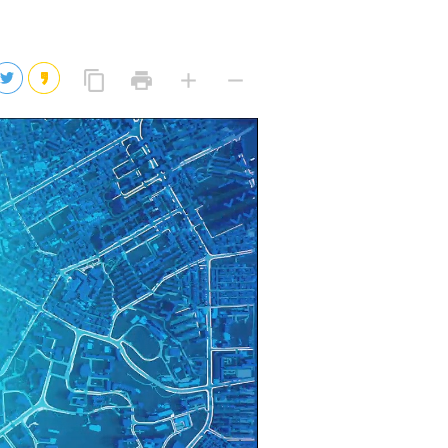
2026년 08월 07일(금)
2026년 08월 07일(금)
링
프
글
글
content_copy
print
add
remove
크
린
자
자
2026년 08월 07일(금)
복
트
크
작
사
2026년 08월 07일(금)
게
게
eo