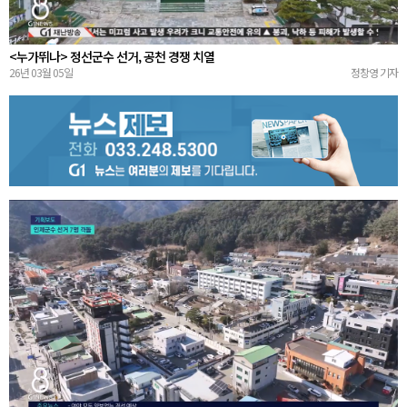
<누가뛰나> 정선군수 선거, 공천 경쟁 치열
26년 03월 05일
정창영 기자