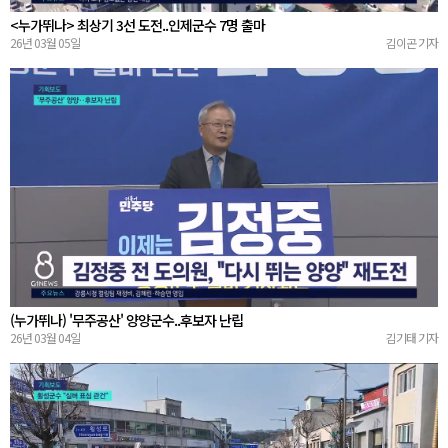
<누가뛰나> 최상기 3선 도전..인제군수 7명 출마
26년 03월 05일
김이곤 기자
(누가뛰나) '무주공산' 양양군수..후보자 난립
26년 03월 04일
김기태 기자