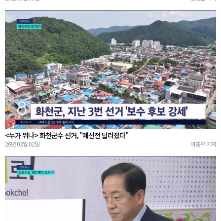
<누가 뛰나> 화천군수 선거, "예선전 달라졌다"
26년 03월 02일
이종우 기자