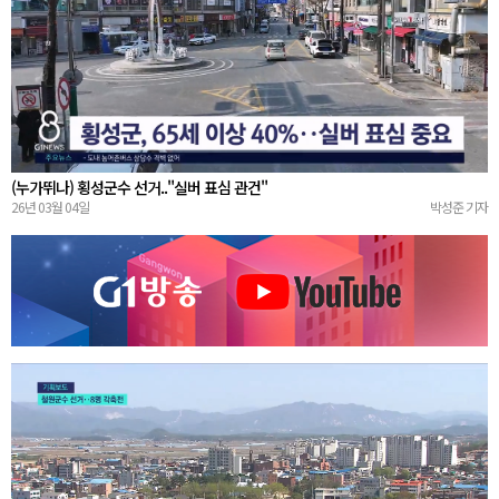
(누가뛰나) 횡성군수 선거.."실버 표심 관건"
26년 03월 04일
박성준 기자