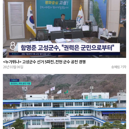
<누가뛰나> 고성군수 선거 5파전..전현 군수 공천 경쟁
26년 03월 06일
송혜림 기자