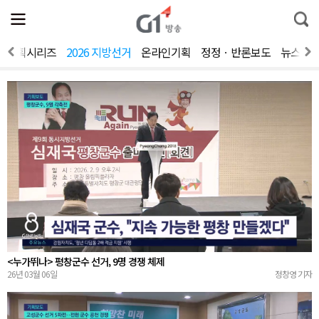
전
제
통
체
보
합
메
검
뉴
색
기획시리즈
2026 지방선거
온라인기획
정정ㆍ반론보도
뉴스제
열
기
<누가뛰나> 평창군수 선거, 9명 경쟁 체제
26년 03월 06일
정창영 기자