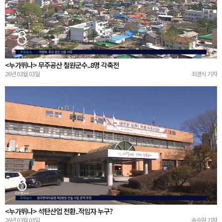
<누가뛰나> 무주공산 철원군수..8명 각축전
26년 03월 03일
최경식 기자
<누가뛰나> 석탄산업 전환..적임자 누구?
26년 03월 03일
송승원 기자