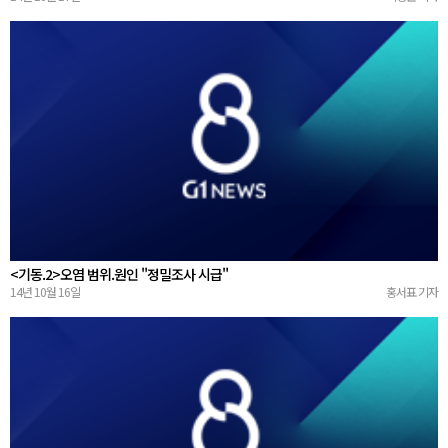
<기동.2>오염 범위.원인 "정밀조사 시급"
14년 10월 16일
홍서표 기자