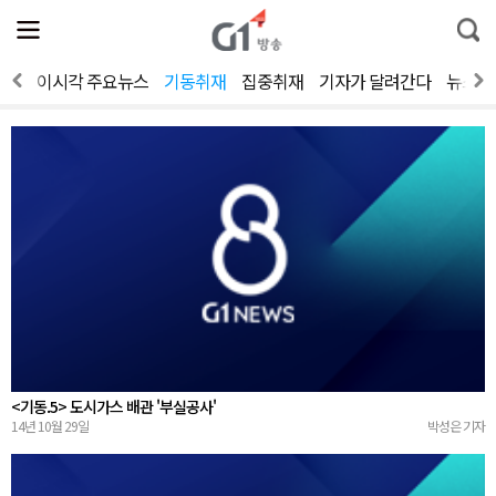
전
제
통
체
보
합
메
검
뉴
색
보기
이시각 주요뉴스
기동취재
집중취재
기자가 달려간다
뉴스人
열
기
<기동.5> 도시가스 배관 '부실공사'
14년 10월 29일
박성은 기자