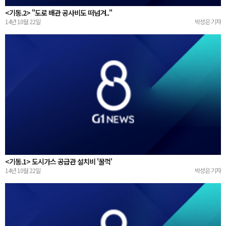
<기동.2> "도로 배관 공사비도 떠넘겨.."
14년 10월 22일
박성은 기자
<기동.1> 도시가스 공급관 설치비 '꿀꺽'
14년 10월 22일
박성은 기자