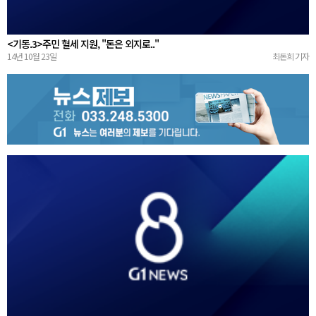
<기동.3>주민 혈세 지원, "돈은 외지로.."
14년 10월 23일
최돈희 기자