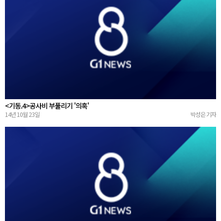
<기동.4>공사비 부풀리기 '의혹'
14년 10월 23일
박성은 기자