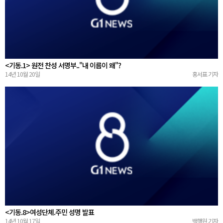
<기동.1> 원전 찬성 서명부.."내 이름이 왜"?
14년 10월 20일
홍서표 기자
<기동.8>여성단체.주민 성명 발표
14년 10월 17일
백행원 기자