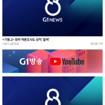
<기동.2> 정부 여론조사도 삼척 '꼴찌'
14년 11월 06일
홍서표 기자