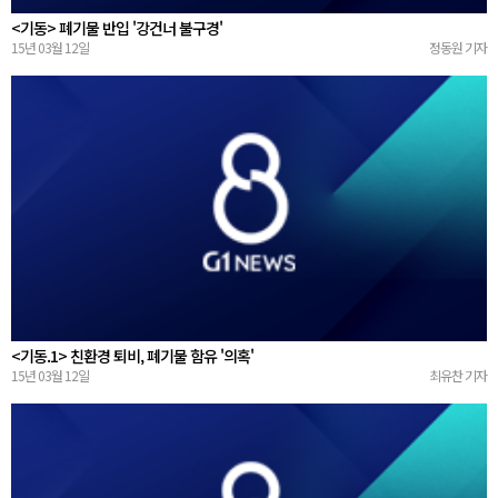
<기동> 폐기물 반입 '강건너 불구경'
15년 03월 12일
정동원 기자
<기동.1> 친환경 퇴비, 폐기물 함유 '의혹'
15년 03월 12일
최유찬 기자