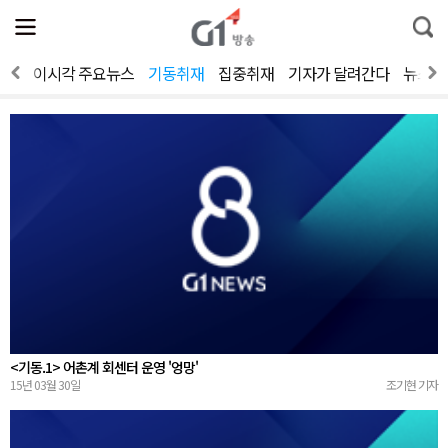
전
제
통
체
보
합
메
검
뉴
색
보기
이시각 주요뉴스
기동취재
집중취재
기자가 달려간다
뉴스人
열
기
<기동.1> 어촌계 회센터 운영 '엉망'
15년 03월 30일
조기현 기자