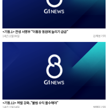
<기동.1> 찬성 서명부 "이통장 동원에 늘리기 급급"
14년 11월 06일
김채영 기자
<기동.12> 처벌 강화.."불법 수익 몰수해야"
14년 11월 04일
백행원 기자