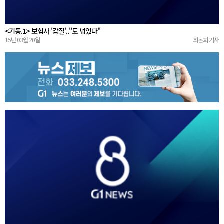
<기동.1> 보험사 '갑질'.."도 넘었다"
15년 03월 20일
최돈희 기자