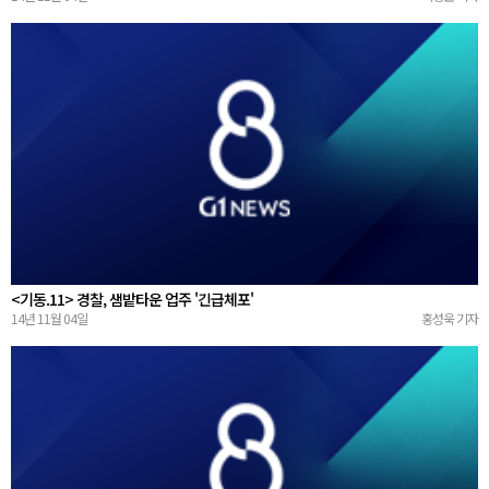
<기동.11> 경찰, 샘밭타운 업주 '긴급체포'
14년 11월 04일
홍성욱 기자