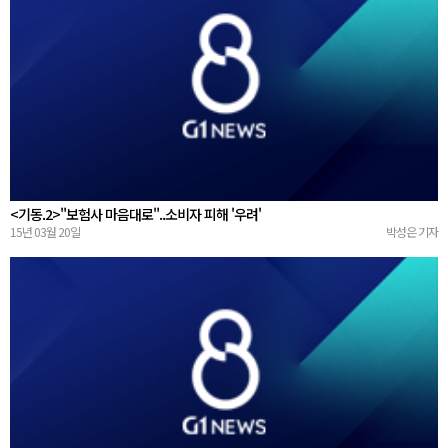
<기동.2>"보험사 마음대로"..소비자 피해 '우려'
15년 03월 20일
박성은 기자