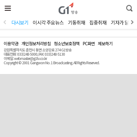
전
제
통
체
보
합
메
검
뉴
색
다시보기
이시각 주요뉴스
기동취재
집중취재
기자가 달려
열
기
이용약관
개인정보처리방침
청소년보호정책
PC화면
제보하기
맨
위
강원특별자치도 춘천시 동면 소양강로 274 G1방송
로
대표전화: 033)248-5000, FAX: 033)248-5130
(Top)
이메일: webmaster@g1tv.co.kr
Copyright © 2001 Gangwon No. 1 Broadcasting. All Rights Reserved.