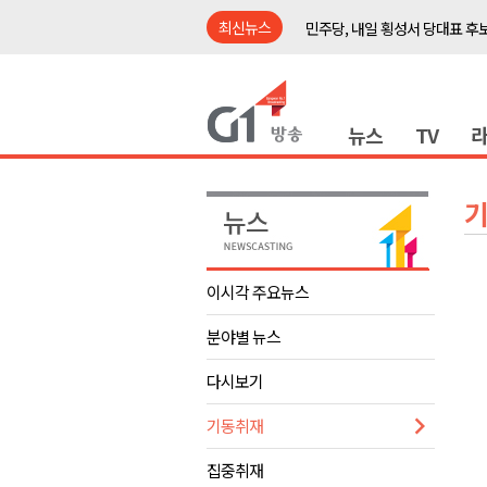
최신뉴스
민주당, 내일 횡성서 당대표 후
철원 백마고지역~월정리역 경원
어젯밤 원주 아파트 정전..천 
뉴스
TV
춘천시립 '장애아동전담어린이집
영월군, 14~15일 서부시장 야
양양군, 21일까지 '초등학생 틈
강원개발공사, 공기업 평가 2년 
도-시군 첫 간담회..우상호 "하
이시각 주요뉴스
이 대통령, 사북·납북귀환어부 
분야별 뉴스
동해안 폭우..도로 잠기고 고립
민주당, 내일 횡성서 당대표 후
다시보기
철원 백마고지역~월정리역 경원
기동취재
어젯밤 원주 아파트 정전..천 
집중취재
춘천시립 '장애아동전담어린이집