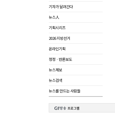
기자가 달려간다
영월군, 14~15일 서부시장 야
양양군, 21일까지 '초등학생 틈
뉴스人
강원개발공사, 공기업 평가 2년 
기획시리즈
도-시군 첫 간담회..우상호 "하
2026 지방선거
이 대통령, 사북·납북귀환어부 
온라인기획
정정ㆍ반론보도
뉴스제보
뉴스검색
뉴스를 만드는 사람들