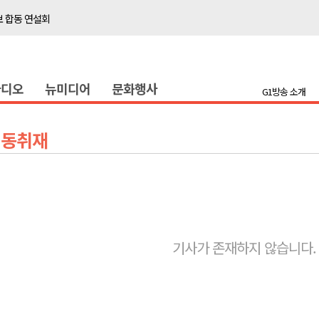
보 합동 연설회
선 복원 재개
백여세대 불편
라디오
뉴미디어
문화행사
' 개원
G1방송 소개
시장 운영
새 돌봄' 시행
기동취재
연속 '다'등급
나된 공동체"
국가폭력 사과
기사가 존재하지 않습니다.
보 합동 연설회
선 복원 재개
백여세대 불편
' 개원