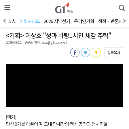
전
제
통
체
보
합
메
검
뉴
색
뉴스人
기획시리즈
2026 지방선거
온라인기획
정정ㆍ반론보도
열
기
<기획> 이상호 "성과 바탕..시민 체감 주력"
2026-06-12
송승원 기자 [ ssw@g1tv.co.kr ]
링크복사
[앵커]
민선 9기를 이끌어 갈 도내 단체장의 핵심 공약과 청사진을