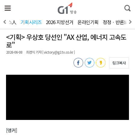
전
제
통
체
보
합
메
검
뉴
색
뉴스人
기획시리즈
2026 지방선거
온라인기획
정정ㆍ반론보도
열
기
<기획> 우상호 당선인 "AX 산업, 에너지 고속도
로"
2026-06-08
최경식 기자 [ victory@g1tv.co.kr ]
링크복사
[앵커]