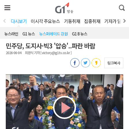
전
제
통
체
보
합
메
검
뉴
색
다시보기
이시각 주요뉴스
기동취재
집중취재
기자가 달려
열
기
뉴스라인
G1 뉴스
뉴스퍼레이드 강원
G1 8 뉴스
민주당, 도지사·빅3 '압승'..파란 바람
2026-06-04
최경식 기자 [ victory@g1tv.co.kr ]
링크복사
Play