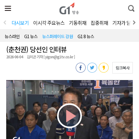
전
제
통
체
보
합
메
검
뉴
색
다시보기
이시각 주요뉴스
기동취재
집중취재
기자가 달려
열
기
뉴스라인
G1 뉴스
뉴스퍼레이드 강원
G1 8 뉴스
(춘천권) 당선인 인터뷰
2026-06-04
김이곤 기자 [ yigon@g1tv.co.kr ]
링크복사
Play