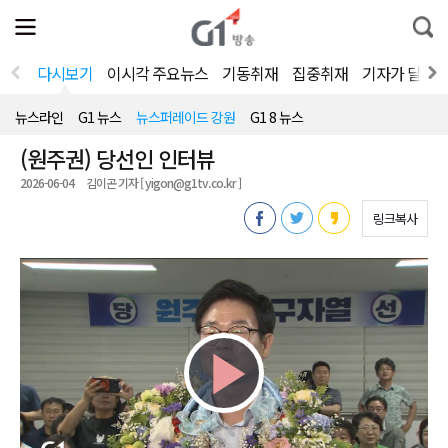
전
제
통
체
보
합
메
검
뉴
색
다시보기
이시각 주요뉴스
기동취재
집중취재
기자가 달려
열
기
뉴스라인
G1 뉴스
뉴스퍼레이드 강원
G1 8 뉴스
(원주권) 당선인 인터뷰
2026-06-04
김이곤 기자 [ yigon@g1tv.co.kr ]
링크복사
Play