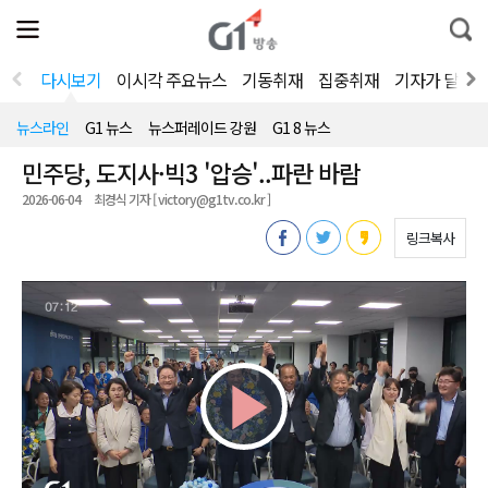
전
제
통
체
보
합
메
검
뉴
색
다시보기
이시각 주요뉴스
기동취재
집중취재
기자가 달려
열
기
뉴스라인
G1 뉴스
뉴스퍼레이드 강원
G1 8 뉴스
민주당, 도지사·빅3 '압승'..파란 바람
2026-06-04
최경식 기자 [ victory@g1tv.co.kr ]
링크복사
Play