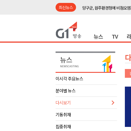
최신뉴스
양구군, 원주환경청에 비점오염
<강원랜드> 관광객이 인구 3배
<강원랜드> 마카오 카지노 "복
뉴스
TV
원주시, 하반기 중소기업육성자
강원도립대학교, 하반기 평생교
태백시, 28~29일 제5회 황부자
오늘 극한폭염 계속..낮 최고 ‘영
썩고, 무르고..농산물 피해 속출
이시각 주요뉴스
썩고, 무르고..농산물 피해 속출
분야별 뉴스
강릉시, 민선9기 21개 읍면동 
양구군, 원주환경청에 비점오염
다시보기
<강원랜드> 관광객이 인구 3배
기동취재
<강원랜드> 마카오 카지노 "복
집중취재
원주시, 하반기 중소기업육성자