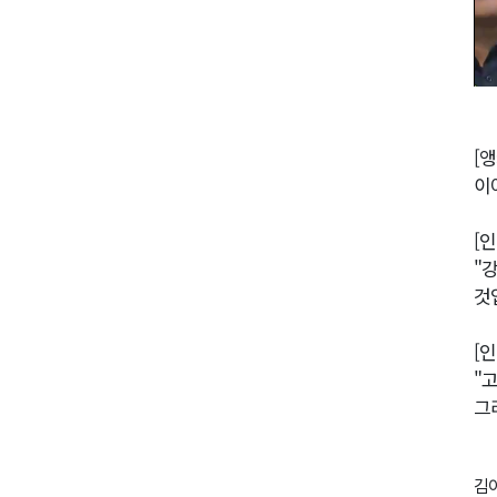
[앵
이
[
"
것
[
"
그
김이