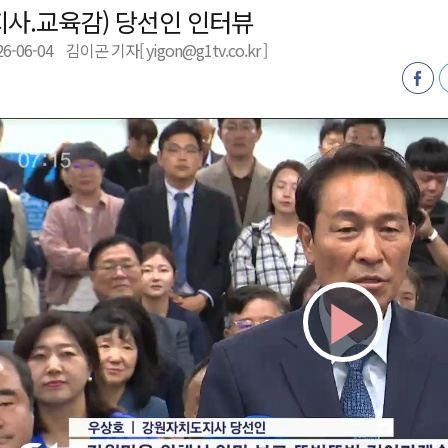
지사.교육감) 당선인 인터뷰
육원 수강생 모집
26-06-04
김이곤 기자[ yigon@g1tv.co.kr ]
 며느리 축제
상 38도’
Play
Vid