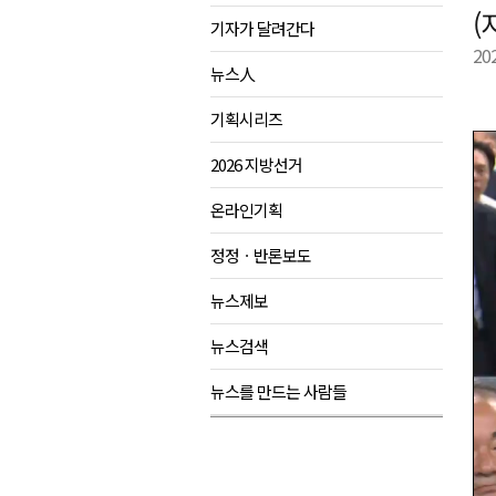
(
기자가 달려간다
강원도립대학교, 하반기 평생교
20
태백시, 28~29일 제5회 황부자
뉴스人
오늘 극한폭염 계속..낮 최고 ‘영
기획시리즈
썩고, 무르고..농산물 피해 속출
2026 지방선거
온라인기획
정정ㆍ반론보도
뉴스제보
뉴스검색
뉴스를 만드는 사람들