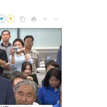
2026년 08월 07일(금)
2026년 08월 07일(금)
링
프
글
글
content_copy
print
add
remove
크
린
자
자
2026년 08월 07일(금)
복
트
크
작
사
2026년 08월 07일(금)
게
게
eo