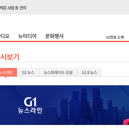
저감 사업 등 건의
..싱가포르 복합리조트
합리조트로 진화 중"
라디오
뉴미디어
문화행사
금 지원 접수
G1방송 소개
육원 수강생 모집
 며느리 축제
다시보기
상 38도’
뉴스라인
G1 뉴스
뉴스퍼레이드 강원
G1 8 뉴스
타운홀 미팅 성료
저감 사업 등 건의
..싱가포르 복합리조트
합리조트로 진화 중"
금 지원 접수