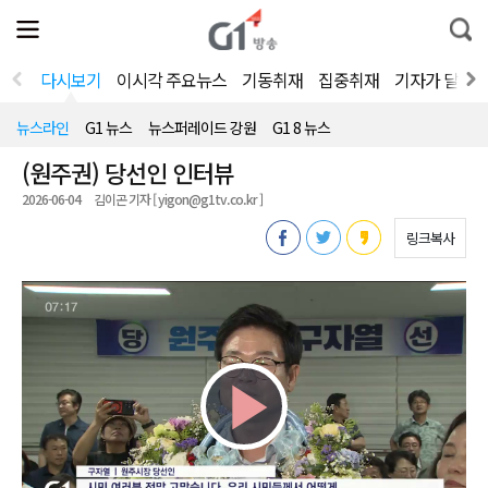
전
제
통
체
보
합
메
검
뉴
색
다시보기
이시각 주요뉴스
기동취재
집중취재
기자가 달려
열
기
뉴스라인
G1 뉴스
뉴스퍼레이드 강원
G1 8 뉴스
(원주권) 당선인 인터뷰
2026-06-04
김이곤 기자 [ yigon@g1tv.co.kr ]
링크복사
Play