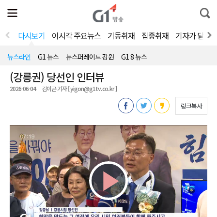
전
제
통
체
보
합
메
검
뉴
색
다시보기
이시각 주요뉴스
기동취재
집중취재
기자가 달려
열
기
뉴스라인
G1 뉴스
뉴스퍼레이드 강원
G1 8 뉴스
(강릉권) 당선인 인터뷰
2026-06-04
김이곤 기자 [ yigon@g1tv.co.kr ]
링크복사
Play