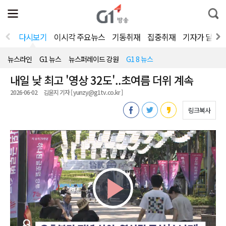
전
제
통
체
보
합
메
검
뉴
색
다시보기
이시각 주요뉴스
기동취재
집중취재
기자가 달려
열
기
뉴스라인
G1 뉴스
뉴스퍼레이드 강원
G1 8 뉴스
내일 낮 최고 '영상 32도'..초여름 더위 계속
2026-06-02
김윤지 기자 [ yunzy@g1tv.co.kr ]
링크복사
Play