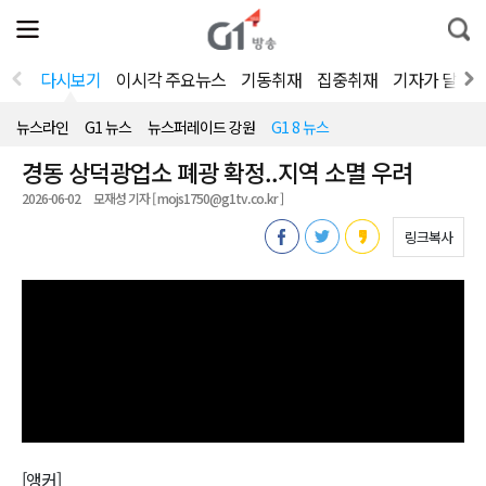
전
제
통
체
보
합
메
검
뉴
색
다시보기
이시각 주요뉴스
기동취재
집중취재
기자가 달려
열
기
뉴스라인
G1 뉴스
뉴스퍼레이드 강원
G1 8 뉴스
경동 상덕광업소 폐광 확정..지역 소멸 우려
2026-06-02
모재성 기자 [ mojs1750@g1tv.co.kr ]
링크복사
[앵커]