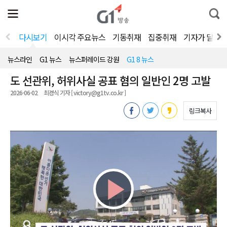
전
제
통
체
보
합
메
검
뉴
색
다시보기
이시각 주요뉴스
기동취재
집중취재
기자가 달려
열
기
뉴스라인
G1 뉴스
뉴스퍼레이드 강원
G1 8 뉴스
도 선관위, 허위사실 공표 혐의 일반인 2명 고발
2026-06-02
최경식 기자 [ victory@g1tv.co.kr ]
링크복사
Play