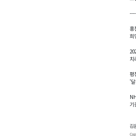
----
홍
희
2
치
평
'
N
기
김윤
Cop