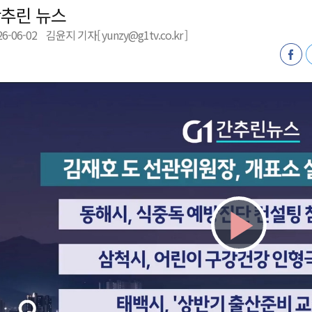
추린 뉴스
천 유치 건의
26-06-02
김윤지 기자[ yunzy@g1tv.co.kr ]
최
87명 인사
Play
Vid