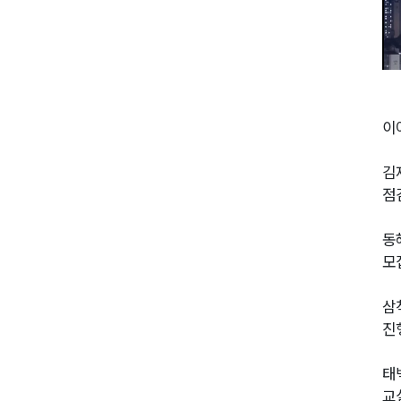
이
김
점
동
모
삼
진
태
교