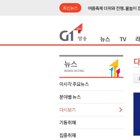
최신뉴스
여름축제 더위와 전쟁..물놀이 
강원도, 최휘영 문체부장관과 
이광재 국회 예결위원장, 강릉시
뉴스
TV
검찰청 폐지..해결 과제 산적
육동한 시장, 국제스케이트장 춘
영월군, 국·도비 확보 보고회 개
삼척 공공산후조리원 이전 시급
강원자치도교육청 교감급 이상 3
이시각 주요뉴스
도-시군 첫 간담회..우상호 "하
분야별 뉴스
이 대통령, 사북·납북귀환어부 
여름축제 더위와 전쟁..물놀이 
다시보기
강원도, 최휘영 문체부장관과 
기동취재
이광재 국회 예결위원장, 강릉시
집중취재
검찰청 폐지..해결 과제 산적