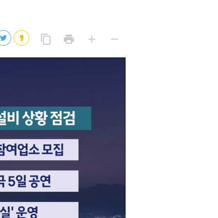
2026년 08월 07일(금)
2026년 08월 07일(금)
링
프
글
글
content_copy
print
add
remove
크
린
자
자
2026년 08월 07일(금)
복
트
크
작
사
2026년 08월 07일(금)
게
게
eo