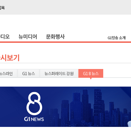
접목
정책간담회
 초청 특별 강연
라디오
뉴미디어
문화행사
G1방송 소개
천 유치 건의
최
다시보기
87명 인사
뉴스라인
G1 뉴스
뉴스퍼레이드 강원
G1 8 뉴스
나된 공동체"
국가폭력 사과
접목
정책간담회
 초청 특별 강연