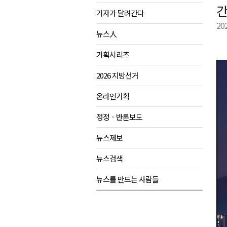
간
기자가 달려간다
육동한 시장, 국제스케이트장 춘
20
영월군, 국·도비 확보 보고회 개
뉴스人
삼척 공공산후조리원 이전 시급
기획시리즈
강원자치도교육청 교감급 이상 3
2026 지방선거
온라인기획
정정ㆍ반론보도
뉴스제보
뉴스검색
뉴스를 만드는 사람들