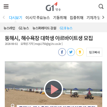
전
제
통
체
보
합
메
검
뉴
색
다시보기
이시각 주요뉴스
기동취재
집중취재
기자가 달려
열
기
뉴스라인
G1 뉴스
뉴스퍼레이드 강원
G1 8 뉴스
동해시, 해수욕장 대학생 아르바이트생 모집
2026-06-02
모재성 기자 [ mojs1750@g1tv.co.kr ]
링크복사
Play