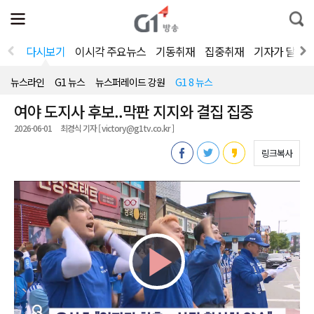
전
제
통
체
보
합
메
검
뉴
색
다시보기
이시각 주요뉴스
기동취재
집중취재
기자가 달려
열
기
뉴스라인
G1 뉴스
뉴스퍼레이드 강원
G1 8 뉴스
여야 도지사 후보..막판 지지와 결집 집중
2026-06-01
최경식 기자 [ victory@g1tv.co.kr ]
링크복사
Play