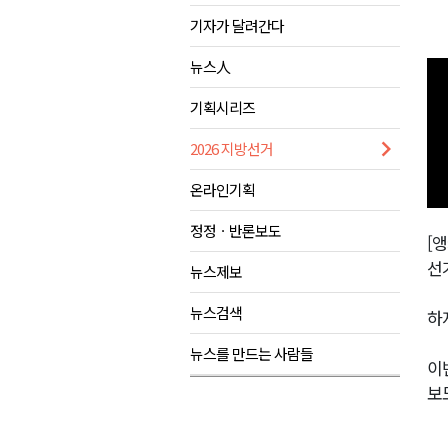
기자가 달려간다
검찰청 폐지..해결 과제 산적
육동한 시장, 국제스케이트장 춘
뉴스人
영월군, 국·도비 확보 보고회 개
기획시리즈
삼척 공공산후조리원 이전 시급
2026 지방선거
강원자치도교육청 교감급 이상 3
온라인기획
정정ㆍ반론보도
[앵
선
뉴스제보
뉴스검색
하
뉴스를 만드는 사람들
이
보