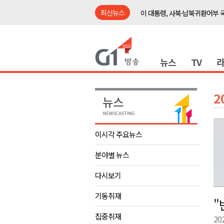
최신뉴스
이 대통령, 사북·납북귀환어부 
여름축제 더위와 전쟁..물놀이 
강원도, 최휘영 문체부장관과 
뉴스
TV
이광재 국회 예결위원장, 강릉시
검찰청 폐지..해결 과제 산적
육동한 시장, 국제스케이트장 춘
2
영월군, 국·도비 확보 보고회 개
삼척 공공산후조리원 이전 시급
이시각 주요뉴스
강원자치도교육청 교감급 이상 3
분야별 뉴스
도-시군 첫 간담회..우상호 "하
이 대통령, 사북·납북귀환어부 
다시보기
여름축제 더위와 전쟁..물놀이 
기동취재
"
강원도, 최휘영 문체부장관과 
집중취재
20
이광재 국회 예결위원장, 강릉시