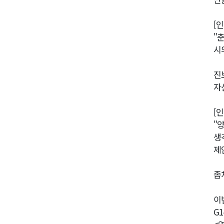
[
"
시
진
자
[
"
생
제안
좀
이
G