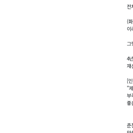
전
(
이
그
4
재
[
"
부
좋
춘
만