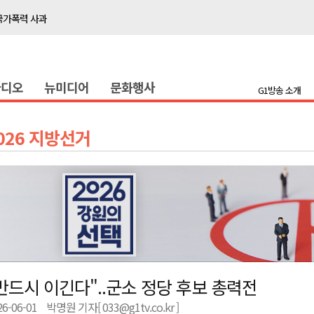
국가폭력 사과
접목
정책간담회
라디오
뉴미디어
문화행사
 초청 특별 강연
G1방송 소개
천 유치 건의
026 지방선거
최
87명 인사
나된 공동체"
국가폭력 사과
접목
반드시 이긴다"..군소 정당 후보 총력전
정책간담회
26-06-01
박명원 기자[ 033@g1tv.co.kr ]
 초청 특별 강연