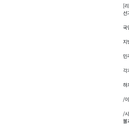
[
선
국
지
민
각
하
/
/
불