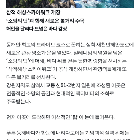
삼척 해상스카이워크 개장
‘
’
소망의 탑
과 함께 새로운 볼거리 주목
해안을 달리다 드넓은 바다 감상
동해안 최고의 드라이브 코스로 꼽히는 삼척 새천년해안도로에
.
새로운 관광 명소가 문을 열었다
밀레니엄의 염원을 담은
‘
’
,
소망의 탑
에 더해
바다 위를 걷는 듯한 짜릿함을 선사하는
‘
’
삼척해상 스카이워크
가 공식 개장하면서 관광객들에게 또
.
다른 볼거리를 선사한다
81-2
강원자치도 삼척시 교동 산
번지 일원에 조성된 이곳은
전통적인 소망의 공간과 현대적인 액티비티의 조화로
.
주목받는다
'
'
.
먼저 이곳에 도착하면 이색적인
탑
이 눈에 들어온다
푸른 동해바다가 한눈에 내려다보이는 기암괴석 절벽 위에는