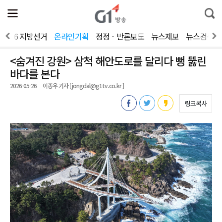
전
제
통
체
보
합
메
검
뉴
색
2026 지방선거
온라인기획
정정ㆍ반론보도
뉴스제보
뉴스검색
열
기
<숨겨진 강원> 삼척 해안도로를 달리다 뻥 뚫린
바다를 본다
2026-05-26
이종우 기자 [ jongdal@g1tv.co.kr ]
링크복사