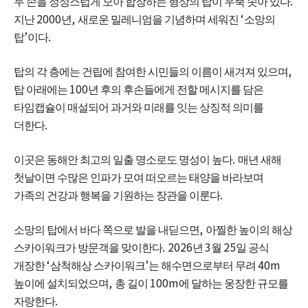
.
두 손을 정성스럽게 모아 합장하는 형상의 탑이 우뚝 솟아 있다
2000
,
‘
지난
년
새로운 밀레니엄을 기념하며 세워진
소망의
’
.
탑
이다
,
탑의 각 층에는 건립에 참여한 시민들의 이름이 새겨져 있으며
100
탑 아래에는
년 후의 후손들에게 전할 메시지를 담은
타임캡슐이 매설되어 과거와 미래를 잇는 상징적 의미를
.
더한다
.
이곳은 동해안 최고의 일출 명소로도 명성이 높다
매년 새해
첫날이면 수많은 인파가 모여 떠오르는 태양을 바라보며
.
가족의 건강과 행복을 기원하는 장관을 이룬다
,
소망의 탑에서 바다 쪽으로 발을 내딛으면
아찔한 높이의 해상
. 2026
3
25
스카이워크가 방문객을 맞이한다
년
월
일 공식
‘
’
40m
개장한
삼척해상 스카이워크
는 해수면으로부터 무려
,
100m
높이에 설치되었으며
총 길이
에 달하는 웅장한 규모를
.
자랑한다