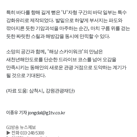
'U'
특히 바다를 향해 길게 뻗은
자형 구간의 바닥 일부는 특수
.
강화유리로 제작되었다
발밑으로 하얗게 부서지는 파도와
,
깎아지른 듯한 기암괴석을 마주하는 순간
마치 구름 위를 걷는
.
듯한 짜릿한 스릴과 해방감을 동시에 만끽할 수 있다
, '
'
소망의 공간과 함께
해상 스카이워크
의 만남은
새천년해안도로를 단순한 드라이브 코스를 넘어 오감을
만족시키는 동해안의 새로운 관광 거점으로 도약하는 계기가
.
될 것으로 기대된다
:
,
(자료 도움
삼척시
강원관광재단)
이종우 기자 jongdal@g1tv.co.kr
G1방송 뉴스제보
▶ 전화 033-248-5300