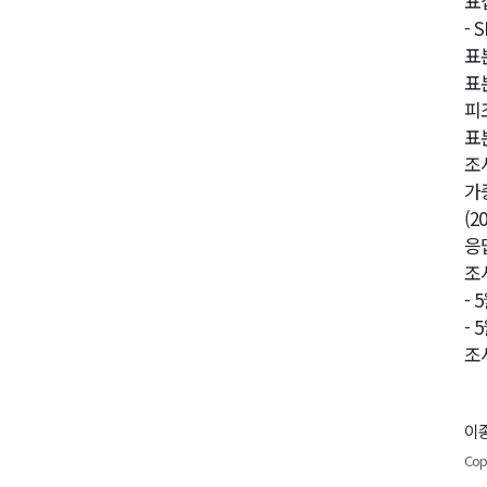
표
- 
표본
표
피
표
조
가
(
응답
조사
- 
- 
조
이종
Cop