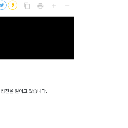
링
프
글
글
content_copy
print
add
remove
크
2026년 08월 07일(금)
린
자
자
복
트
크
작
2026년 08월 07일(금)
사
게
게
2026년 08월 07일(금)
2026년 08월 07일(금)
2026년 08월 07일(금)
 접전을 벌이고 있습니다.