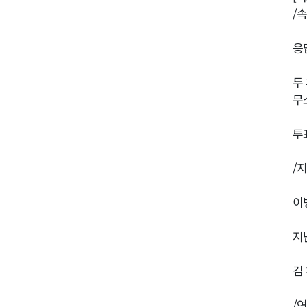
/
응
두
무
투
/
이
지
김
/