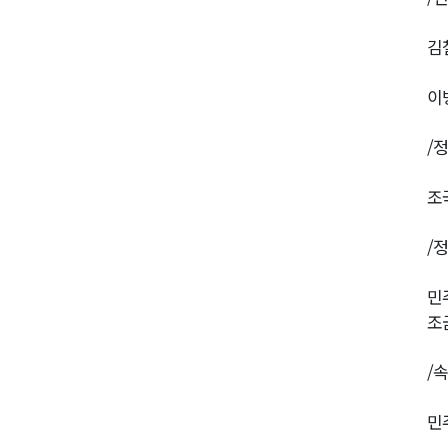
김
이
/
조국
/
민
조
/
민