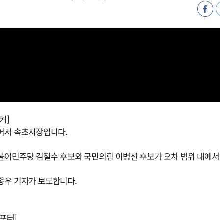
합리조트로 진화 중"
 개막
 지원사업 시행
정밀 안전 진단
4.1km 지정
커]
어서 속초시장입니다.
불어민주당 김철수 후보와 국민의힘 이병선 후보가 오차 범위 내에서
종우 기자가 보도합니다.
리포터]