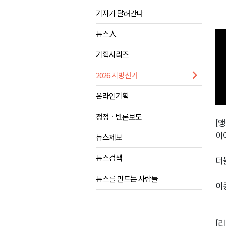
기자가 달려간다
<강원랜드> 마카오 카지노 "복
제28회 정동진독립영화제 오늘
뉴스人
양양군, 소상공인 특례보증 2차
기획시리즈
평창군 재해 예방 도로 시설물 
2026 지방선거
동해시, '해군1함대로' 명예도로 
온라인기획
정정ㆍ반론보도
[앵
이
뉴스제보
뉴스검색
더
뉴스를 만드는 사람들
이
[