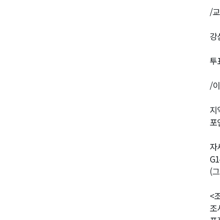
/
강삼
투
/
지
포
자
G
(
<
조