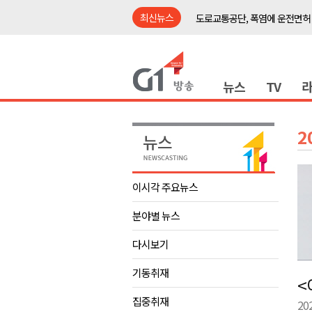
최신뉴스
도로교통공단, 폭염에 운전면허
강릉시, '상생동행 100일 릴레
삼척시, 무건리 이끼폭포 생태
뉴스
TV
<강원랜드> 관광객이 인구 3배
<강원랜드> 마카오 카지노 "복
제28회 정동진독립영화제 오늘
2
양양군, 소상공인 특례보증 2차
평창군 재해 예방 도로 시설물 
이시각 주요뉴스
동해시, '해군1함대로' 명예도로 
분야별 뉴스
영월 '폭염중대경보' 발효..주말,
도로교통공단, 폭염에 운전면허
다시보기
강릉시, '상생동행 100일 릴레
기동취재
<
삼척시, 무건리 이끼폭포 생태
집중취재
20
<강원랜드> 관광객이 인구 3배