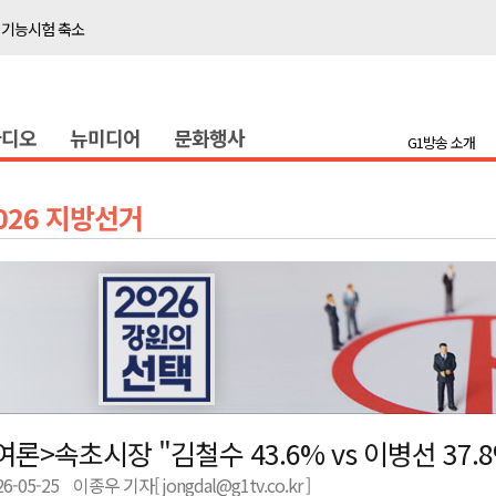
 기능시험 축소
이' 경제살리기 추진
탐방로 전면 통제
라디오
뉴미디어
문화행사
..싱가포르 복합리조트
G1방송 소개
합리조트로 진화 중"
 개막
026 지방선거
 지원사업 시행
정밀 안전 진단
4.1km 지정
 더위 한풀 꺾여
 기능시험 축소
이' 경제살리기 추진
여론>속초시장 "김철수 43.6% vs 이병선 37.8
탐방로 전면 통제
26-05-25
이종우 기자[ jongdal@g1tv.co.kr ]
..싱가포르 복합리조트