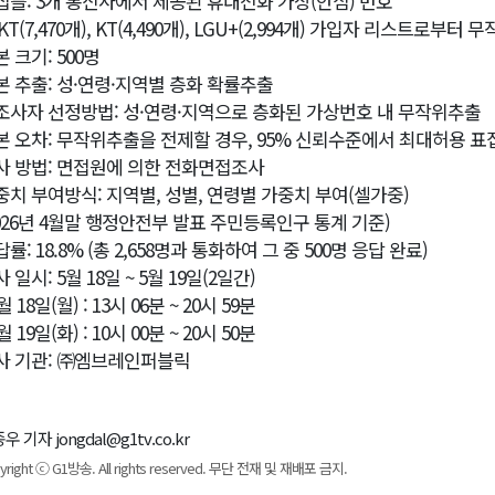
집틀: 3개 통신사에서 제공된 휴대전화 가상(안심) 번호
SKT(7,470개), KT(4,490개), LGU+(2,994개) 가입자 리스트로부터 
 크기: 500명
본 추출: 성·연령·지역별 층화 확률추출
조사자 선정방법: 성·연령·지역으로 층화된 가상번호 내 무작위추출
본 오차: 무작위추출을 전제할 경우, 95% 신뢰수준에서 최대허용 표집
사 방법: 면접원에 의한 전화면접조사
중치 부여방식: 지역별, 성별, 연령별 가중치 부여(셀가중)
2026년 4월말 행정안전부 발표 주민등록인구 통계 기준)
률: 18.8% (총 2,658명과 통화하여 그 중 500명 응답 완료)
 일시: 5월 18일 ~ 5월 19일(2일간)
5월 18일(월) : 13시 06분 ~ 20시 59분
5월 19일(화) : 10시 00분 ~ 20시 50분
사 기관: ㈜엠브레인퍼블릭
우 기자 jongdal@g1tv.co.kr
yright ⓒ G1방송. All rights reserved. 무단 전재 및 재배포 금지.