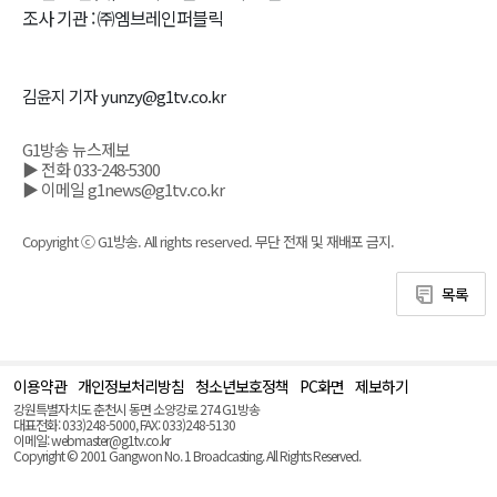
조사 기관 : ㈜엠브레인퍼블릭
김윤지 기자 yunzy@g1tv.co.kr
G1방송 뉴스제보
▶ 전화 033-248-5300
▶ 이메일 g1news@g1tv.co.kr
Copyright ⓒ G1방송. All rights reserved. 무단 전재 및 재배포 금지.
목록
이용약관
개인정보처리방침
청소년보호정책
PC화면
제보하기
맨
위
강원특별자치도 춘천시 동면 소양강로 274 G1방송
로
대표전화: 033)248-5000, FAX: 033)248-5130
(Top)
이메일: webmaster@g1tv.co.kr
Copyright © 2001 Gangwon No. 1 Broadcasting. All Rights Reserved.