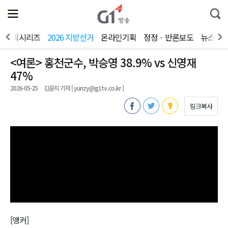
전
제
통
체
보
합
메
검
뉴
색
기획시리즈
2026 지방선거
온라인기획
정정ㆍ반론보도
뉴스제
열
기
<여론> 홍천군수, 박승영 38.9% vs 신영재
47%
2026-05-25
김윤지 기자 [ yunzy@g1tv.co.kr ]
링크복사
[앵커]