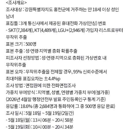
<조사개요>
조사대상 : 강원특별자치도 홍천군에 거주하는 만 18세 이상 성인
남녀
표집틀 : 3개 통신사에서 제공된 휴대전화 가상(안심) 번호
- SKT(7,384개), KT(4,489개), LGU+(2,946개) 가입자 리스트로부터
무작위 추출
표본 크기 : 500명
표본 추출 : 성·연령·지역별 층화 확률추출
피조사자 선정방법 : 성·연령·지역으로 층화된 가상번호 내
무작위추출
표본 오차 : 무작위추출을 전제할 경우, 95% 신뢰수준에서
최대허용 표집오차는 ±4.4%p
조사 방법 : 면접원에 의한 전화면접조사
가중치 부여방식 : 지역별, 성별, 연령별 가중치 부여(셀가중)
(2026년 4월말 행정안전부 발표 주민등록인구 통계 기준)
응답률 : 18.6% (총 2,684명과 통화하여 그 중 500명 응답 완료)
조사 일시 : 5월 18일 ~ 5월 19일(2일간)
- 5월 18일(월) : 13시 06분 ~ 20시 58분
- 5월 19일(화) : 10시 00분 ~ 20시 34분