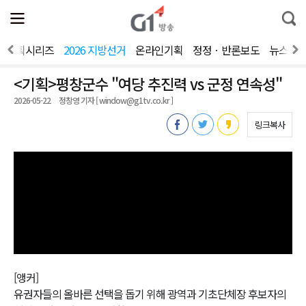
전
제
통
체
보
합
메
검
뉴
색
기획시리즈
2026 지방선거
온라인기획
정정ㆍ반론보도
뉴스제
열
기
<기획>평창군수 "여당 추진력 vs 군정 연속성"
2026-05-22
정창영 기자 [ window@g1tv.co.kr ]
링크복사
[앵커]
유권자들의 올바른 선택을 돕기 위해 광역과 기초단체장 후보자의