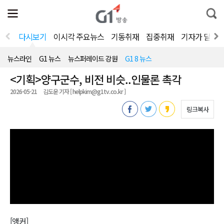
전
제
통
체
보
합
메
검
뉴
색
다시보기
이시각 주요뉴스
기동취재
집중취재
기자가 달려
열
기
뉴스라인
G1 뉴스
뉴스퍼레이드 강원
G1 8 뉴스
<기획>양구군수, 비전 비슷..인물론 촉각
2026-05-21
김도운 기자 [ helpkim@g1tv.co.kr ]
링크복사
[앵커]