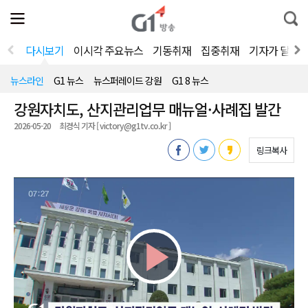
전
제
통
체
보
합
메
검
뉴
색
다시보기
이시각 주요뉴스
기동취재
집중취재
기자가 달려
열
기
뉴스라인
G1 뉴스
뉴스퍼레이드 강원
G1 8 뉴스
강원자치도, 산지관리업무 매뉴얼·사례집 발간
2026-05-20
최경식 기자 [ victory@g1tv.co.kr ]
링크복사
Play