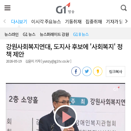
전
제
통
체
보
합
메
검
뉴
색
다시보기
이시각 주요뉴스
기동취재
집중취재
기자가 달려
열
기
뉴스라인
G1 뉴스
뉴스퍼레이드 강원
G1 8 뉴스
강원사회복지연대, 도지사 후보에 '사회복지' 정
책 제안
2026-05-19
김윤지 기자 [ yunzy@g1tv.co.kr ]
링크복사
Play