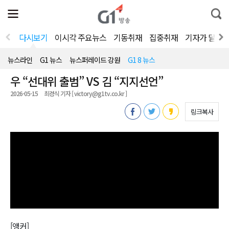
전
제
통
체
보
합
메
검
뉴
색
다시보기
이시각 주요뉴스
기동취재
집중취재
기자가 달려
열
기
뉴스라인
G1 뉴스
뉴스퍼레이드 강원
G1 8 뉴스
우 “선대위 출범” VS 김 “지지선언”
2026-05-15
최경식 기자 [ victory@g1tv.co.kr ]
링크복사
[앵커]