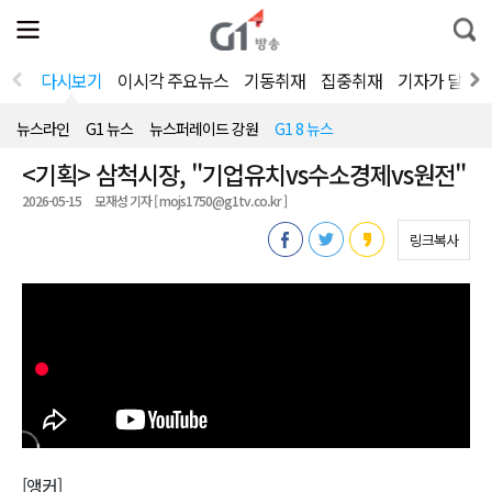
전
제
통
체
보
합
메
검
뉴
색
다시보기
이시각 주요뉴스
기동취재
집중취재
기자가 달려
열
기
뉴스라인
G1 뉴스
뉴스퍼레이드 강원
G1 8 뉴스
<기획> 삼척시장, "기업유치vs수소경제vs원전"
2026-05-15
모재성 기자 [ mojs1750@g1tv.co.kr ]
링크복사
[앵커]