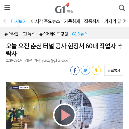
전
제
통
체
보
합
메
검
뉴
색
다시보기
이시각 주요뉴스
기동취재
집중취재
기자가 달려
열
기
뉴스라인
G1 뉴스
뉴스퍼레이드 강원
G1 8 뉴스
오늘 오전 춘천 터널 공사 현장서 60대 작업자 추
락사
2026-05-14
김윤지 기자 [ yunzy@g1tv.co.kr ]
링크복사
Play