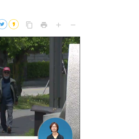
2026년 08월 07일(금)
2026년 08월 07일(금)
링
프
글
글
content_copy
print
add
remove
크
린
자
자
2026년 08월 07일(금)
복
트
크
작
사
2026년 08월 07일(금)
게
게
eo