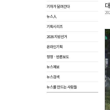
대
기자가 달려간다
육동한 시장, 국제스케이트장 춘
20
영월군, 국·도비 확보 보고회 개
뉴스人
삼척 공공산후조리원 이전 시급
기획시리즈
강원자치도교육청 교감급 이상 3
2026 지방선거
온라인기획
정정ㆍ반론보도
뉴스제보
뉴스검색
뉴스를 만드는 사람들