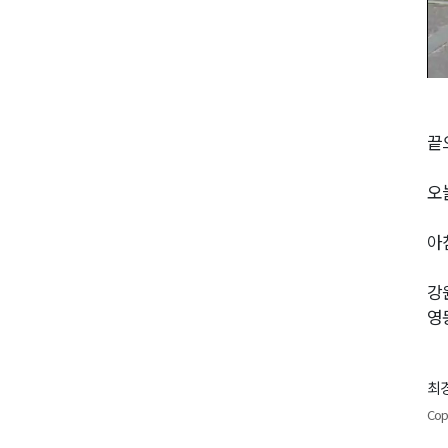
끝
오
아
강
영
최경
Cop