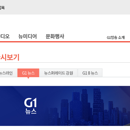
접목
정책간담회
 초청 특별 강연
라디오
뉴미디어
문화행사
G1방송 소개
천 유치 건의
최
다시보기
87명 인사
뉴스라인
G1 뉴스
뉴스퍼레이드 강원
G1 8 뉴스
나된 공동체"
국가폭력 사과
접목
정책간담회
 초청 특별 강연