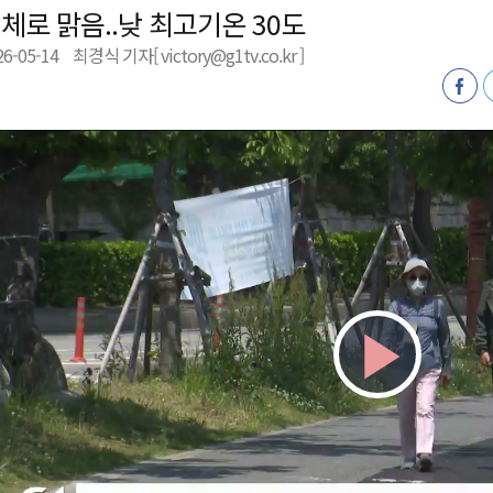
체로 맑음..낮 최고기온 30도
천 유치 건의
26-05-14
최경식 기자[ victory@g1tv.co.kr ]
최
87명 인사
Play
Vid