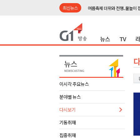
최신뉴스
여름축제 더위와 전쟁..물놀이 
강원도, 최휘영 문체부장관과 
이광재 국회 예결위원장, 강릉시
뉴스
TV
검찰청 폐지..해결 과제 산적
육동한 시장, 국제스케이트장 춘
영월군, 국·도비 확보 보고회 개
삼척 공공산후조리원 이전 시급
강원자치도교육청 교감급 이상 3
이시각 주요뉴스
도-시군 첫 간담회..우상호 "하
분야별 뉴스
이 대통령, 사북·납북귀환어부 
여름축제 더위와 전쟁..물놀이 
다시보기
강원도, 최휘영 문체부장관과 
기동취재
이광재 국회 예결위원장, 강릉시
집중취재
검찰청 폐지..해결 과제 산적