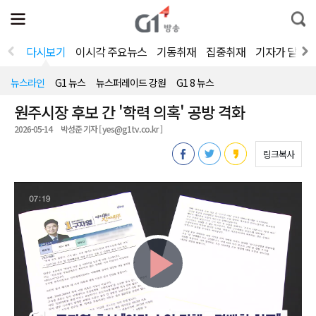
전
제
통
체
보
합
메
검
뉴
색
다시보기
이시각 주요뉴스
기동취재
집중취재
기자가 달려
열
기
뉴스라인
G1 뉴스
뉴스퍼레이드 강원
G1 8 뉴스
원주시장 후보 간 '학력 의혹' 공방 격화
2026-05-14
박성준 기자 [ yes@g1tv.co.kr ]
링크복사
Play