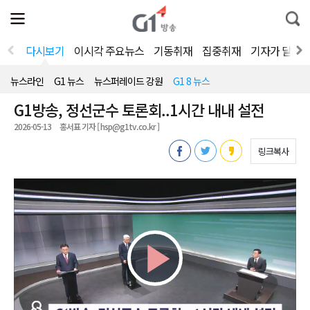
전
제
통
체
보
합
메
검
뉴
색
다시보기
이시각 주요뉴스
기동취재
집중취재
기자가 달려
열
기
뉴스라인
G1 뉴스
뉴스퍼레이드 강원
G1 8 뉴스
G1방송, 정선군수 토론회..1시간 내내 설전
2026-05-13
홍서표 기자 [ hsp@g1tv.co.kr ]
링크복사
Play