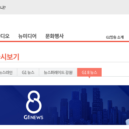
지나?
타운홀 미팅 성료
눔 행사
라디오
뉴미디어
문화행사
 개최
G1방송 소개
저감 사업 등 건의
..싱가포르 복합리조트
다시보기
합리조트로 진화 중"
전략 보고회 개최
뉴스라인
G1 뉴스
뉴스퍼레이드 강원
G1 8 뉴스
폭염 ‘절정’
지나?
타운홀 미팅 성료
눔 행사
 개최