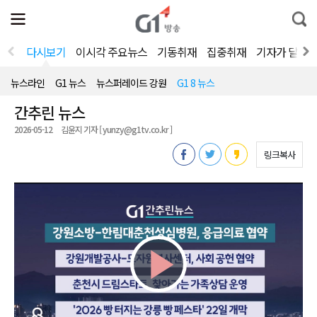
전
제
통
체
보
합
메
검
뉴
색
다시보기
이시각 주요뉴스
기동취재
집중취재
기자가 달려
열
기
뉴스라인
G1 뉴스
뉴스퍼레이드 강원
G1 8 뉴스
간추린 뉴스
2026-05-12
김윤지 기자 [ yunzy@g1tv.co.kr ]
링크복사
Play