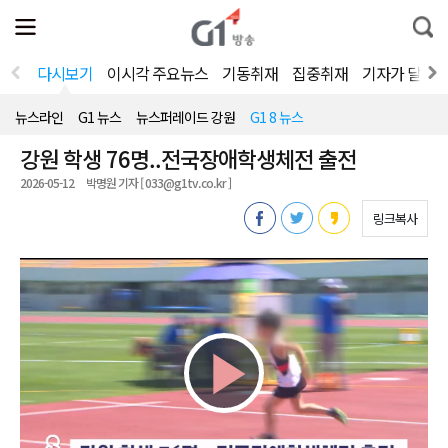
전
제
통
체
보
합
메
검
뉴
색
다시보기
이시각 주요뉴스
기동취재
집중취재
기자가 달려
열
기
뉴스라인
G1 뉴스
뉴스퍼레이드 강원
G1 8 뉴스
강원 학생 76명..전국장애학생체전 출전
2026-05-12
박명원 기자 [ 033@g1tv.co.kr ]
링크복사
Play