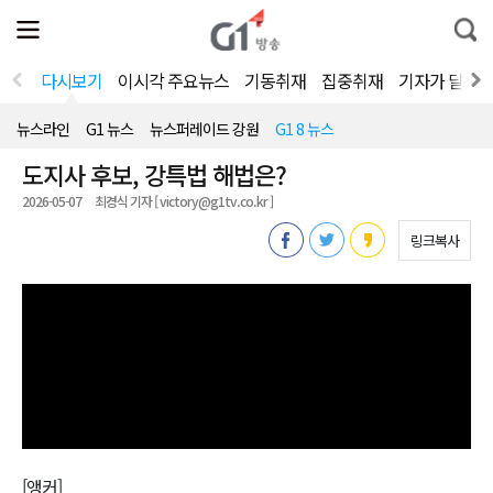
전
제
통
체
보
합
메
검
뉴
색
다시보기
이시각 주요뉴스
기동취재
집중취재
기자가 달려
열
기
뉴스라인
G1 뉴스
뉴스퍼레이드 강원
G1 8 뉴스
도지사 후보, 강특법 해법은?
2026-05-07
최경식 기자 [ victory@g1tv.co.kr ]
링크복사
[앵커]