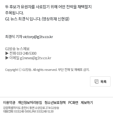
두 후보가 유권자를 사로잡기 위해 어떤 전략을 채택할지
주목됩니다.
G1 뉴스 최경식 입니다. (영상취재 신현걸)
최경식 기자 victory@g1tv.co.kr
G1방송 뉴스제보
▶ 전화 033-248-5300
▶ 이메일 g1news@g1tv.co.kr
Copyright ⓒ G1방송. All rights reserved. 무단 전재 및 재배포 금지.
목록
이용약관
개인정보처리방침
청소년보호정책
PC화면
제보하기
맨
위
강원특별자치도 춘천시 동면 소양강로 274 G1방송
로
대표전화: 033)248-5000, FAX: 033)248-5130