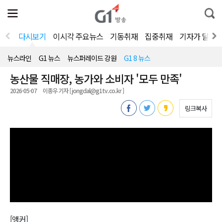
전
제
통
체
보
합
메
검
뉴
색
다시보기
이시각 주요뉴스
기동취재
집중취재
기자가 달려
열
기
뉴스라인
G1 뉴스
뉴스퍼레이드 강원
G1 8 뉴스
농산물 직매장, 농가와 소비자 '모두 만족'
2026-05-07
이종우 기자 [ jongdal@g1tv.co.kr ]
링크복사
[앵커]