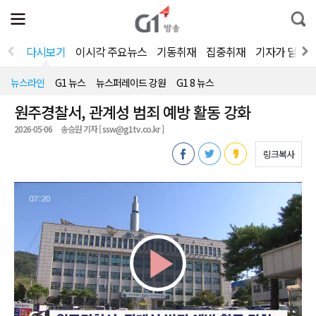
전
제
통
체
보
합
메
검
뉴
색
다시보기
이시각 주요뉴스
기동취재
집중취재
기자가 달려
열
기
뉴스라인
G1 뉴스
뉴스퍼레이드 강원
G1 8 뉴스
원주경찰서, 관계성 범죄 예방 활동 강화
2026-05-06
송승원 기자 [ ssw@g1tv.co.kr ]
링크복사
Play