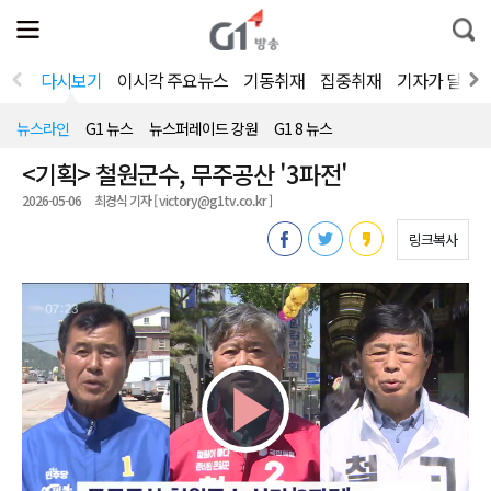
전
제
통
체
보
합
메
검
뉴
색
다시보기
이시각 주요뉴스
기동취재
집중취재
기자가 달려
열
기
뉴스라인
G1 뉴스
뉴스퍼레이드 강원
G1 8 뉴스
<기획> 철원군수, 무주공산 '3파전'
2026-05-06
최경식 기자 [ victory@g1tv.co.kr ]
링크복사
Play